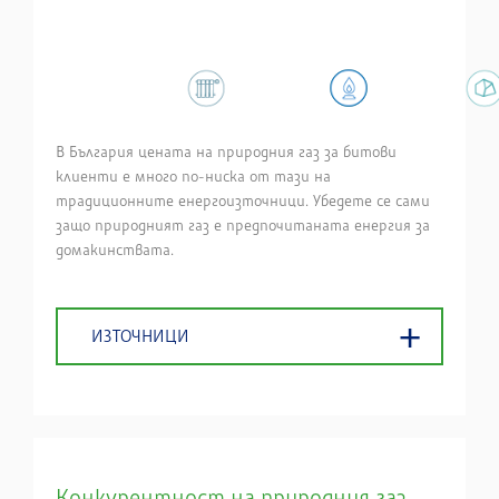
В България цената на природния газ за битови
клиенти е много по-ниска от тази на
традиционните енергоизточници. Убедете се сами
защо природният газ е предпочитаната енергия за
домакинствата.
ИЗТОЧНИЦИ
Конкурентност на природния газ