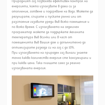
Природният газ позволява ефективен контрол на
енергията, която използвате в дома си за
отопление, готвене и подгряване на вода. Можете да
регулирате, спирате и пускате ръчно или от
разстояние газовите уреди във всяко помещение и
по всяко време. С използването на седмичен
програматор можете да поддържате желаната
температура във всички или в част от
помещенията във Вашия дом и допълнително да
оптимизирате разхода си на газ с до 10%.
При използването на природен газ винаги знаете
точно какво количество енергия сте консумирали и
при каква цена. Така плащате само за реално
използваната енергия.