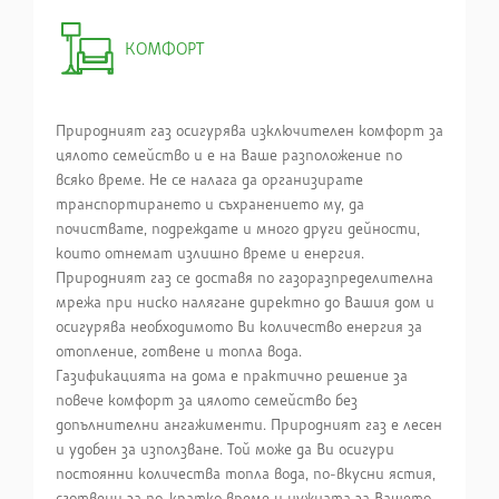
КОМФОРТ
Природният газ осигурява изключителен комфорт за
цялото семейство и е на Ваше разположение по
всяко време. Не се налага да организирате
транспортирането и съхранението му, да
почиствате, подреждате и много други дейности,
които отнемат излишно време и енергия.
Природният газ се доставя по газоразпределителна
мрежа при ниско налягане директно до Вашия дом и
осигурява необходимото Ви количество енергия за
отопление, готвене и топла вода.
Газификацията на дома е практично решение за
повече комфорт за цялото семейство без
допълнителни ангажименти. Природният газ е лесен
и удобен за използване. Той може да Ви осигури
постоянни количества топла вода, по-вкусни ястия,
сготвени за по-кратко време и нужната за Вашето