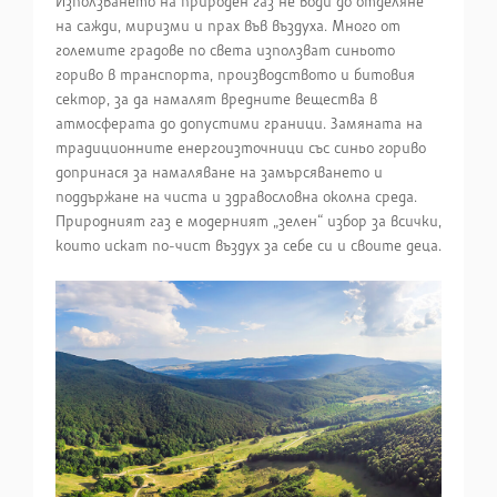
Използването на природен газ не води до отделяне
на сажди, миризми и прах във въздуха. Много от
големите градове по света използват синьото
гориво в транспорта, производството и битовия
сектор, за да намалят вредните вещества в
атмосферата до допустими граници. Замяната на
традиционните енергоизточници със синьо гориво
допринася за намаляване на замърсяването и
поддържане на чиста и здравословна околна среда.
Природният газ е модерният „зелен“ избор за всички,
които искат по-чист въздух за себе си и своите деца.