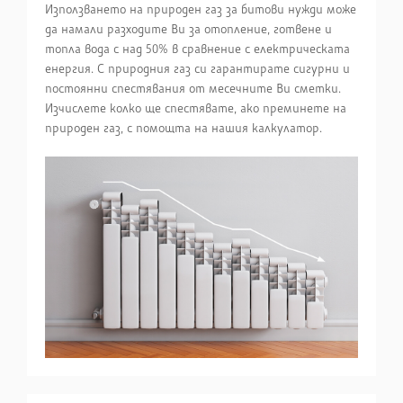
Използването на природен газ за битови нужди може
да намали разходите Ви за отопление, готвене и
топла вода с над 50% в сравнение с електрическата
енергия. С природния газ си гарантирате сигурни и
постоянни спестявания от месечните Ви сметки.
Изчислете колко ще спестявате, ако преминете на
природен газ, с помощта на нашия калкулатор.