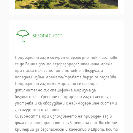
БЕЗОПАСНОСТ
Природният газ е сигурен енергоизточник - доставя
се до Вашия дом по газоразпределителната мрежа
при ниско налягане. Той е по-лек от въздуха, а
попаднал извън мрежата/тръбата бързо се разсейва.
Природният газ няма мирис, но се одорира
допълнително със специфична миризма за
безопасност. Уредите на природен газ са лесни за
употреба и са оборудвани с най-модерните системи
за сигурност и защита.
Сигурността при използването на природен газ в
дома е гарантирана от спазването на най-високите
критерии за безопасност и качество в Европа, които