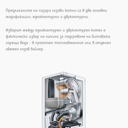
Предлаганите на пазара газови котли са в две основни
модификации: едноконтурни и двуконтурни.
Изборът между едноконтурен и двуконтурен котел е
фактически избор на начина за подгряване на битовата
гореща вода - в проточен топлообменник или в отделен
обемен газов бойлер.