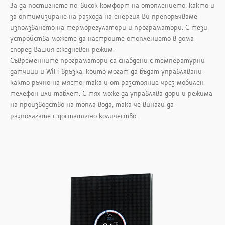
За да постигнете по-висок комфорт на отоплението, както и
за оптимизиране на разхода на енергия Ви препоръчваме
използването на терморегулатори и програматори. С тези
устройства можете да настроите отоплението в дома
според Вашия ежедневен режим.
Съвременните програматори са снабдени с температурни
датчици и WiFi връзка, които могат да бъдат управлявани
както ръчно на място, така и от разстояние чрез мобилен
телефон или таблет. С тях може да управлява дори и режима
на производство на топла вода, така че винаги да
разполагате с достатъчно количество.