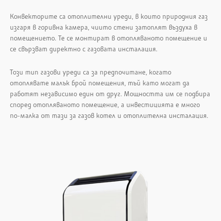
Конвекторите са отоплителни уреди, в които природния газ
изгаря в горивна камера, чиито стени затоплят въздуха в
помещението. Те се монтират в отопляваното помещение и
се свързват директно с газовата инсталация.
Този тип газови уреди са за предпочитане, когато
отоплявате малък брой помещения, тъй като могат да
работят независимо един от друг. Мощността им се подбира
според отопляваното помещение, а инвестицията е много
по-малка от тази за газов котел и отоплителна инсталация.