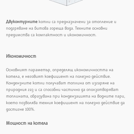
Двуконтурните
котли са предназначени за отопление и
подгряване на битова гореща вода. Техните основни
предимства са компактност и икономичност.
Икономичност
Основният параметър, определящ икономичността на
котела, е неговият коефициент на полезно действие.
Кондензните котли получават топлина от изгаряне на
природния газ и са способни частично да оползотворяват
топлината, образувана при кондензацията на водните пари,
което позволява техния коефициент на полезно действие да
достигне 100%.
Мощност на котела