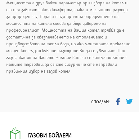
Мощността е друг важен параметър при избора на котел и
от нея зависят както комфорта, така и месечните разходи
за природен газ. Поради тази причина определянето на
мощността на котела следва да бъде доверено на
професионалист. Мощността на Вашия котел трябва да е
достатъчна за обезпечаването на отоплението и
производството на топла вода, но ако монтирате прекалено
мощен котел, рискувате разходите Ви да се увеличат. При
газификация на Вашето жилище винаги се консултирайте с
нашите търговци, за да сте сигурни че сте направили
правилния избор на газов котел.
СПОДЕЛИ:
ГАЗОВИ БОЙЛЕРИ